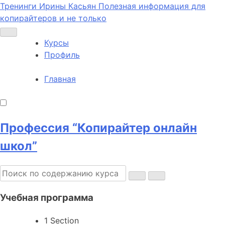
Тренинги Ирины Касьян
Полезная информация для
копирайтеров и не только
Курсы
Профиль
Главная
Профессия “Копирайтер онлайн
школ”
Учебная программа
1 Section