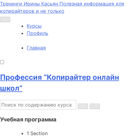
Тренинги Ирины Касьян
Полезная информация для
копирайтеров и не только
Курсы
Профиль
Главная
Профессия “Копирайтер онлайн
школ”
Учебная программа
1 Section